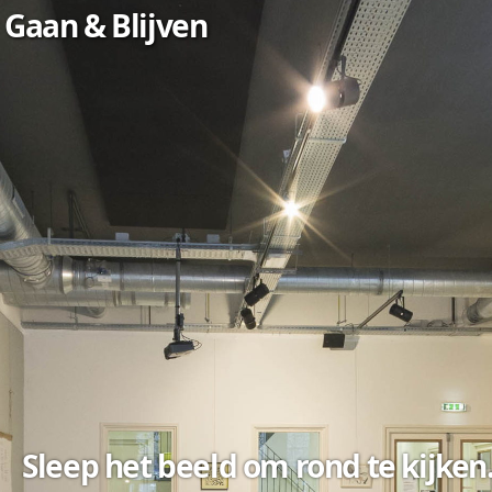
Overslaan
Gaan & Blijven
en naar
de inhoud
gaan
Sleep het beeld om rond te kijken